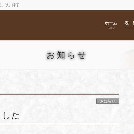
風、襖、障子
ホーム
表 
Home
Mounti
お知らせ
お知らせ
ました