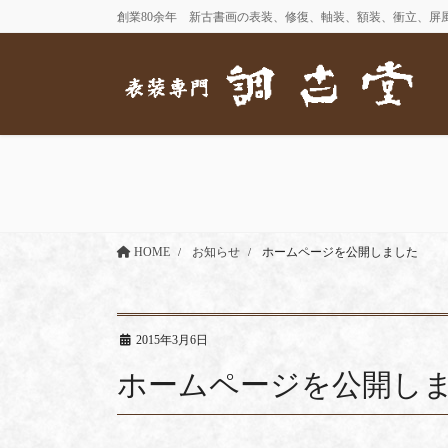
コ
ナ
創業80余年 新古書画の表装、修復、軸装、額装、衝立、屏
ン
ビ
テ
ゲ
ン
ー
ツ
シ
に
ョ
移
ン
動
に
移
動
HOME
お知らせ
ホームページを公開しました
2015年3月6日
ホームページを公開し