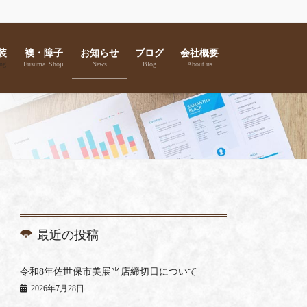
装
襖・障子
お知らせ
ブログ
会社概要
ng
Fusuma･Shoji
News
Blog
About us
最近の投稿
令和8年佐世保市美展当店締切日について
2026年7月28日