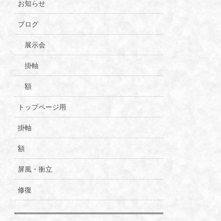
お知らせ
ブログ
展示会
掛軸
額
トップページ用
掛軸
額
屏風・衝立
修復