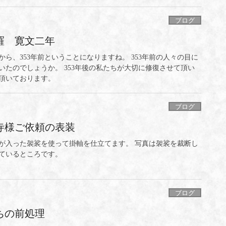
ブログ
羅 寛文二年
すから、353年前ということになりますね。 353年前の人々の目に
いたのでしょうか。 353年後の私たちが大切に修復させて頂い
頂いております。
ブログ
寺様ご依頼の表装
が入った袈裟を使って掛軸を仕立てます。 写真は袈裟を裁断し
ているところです。
ブログ
ちの前処理