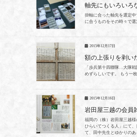
軸先にもいろいろ
掛軸に合った軸先を選定中
に合うものをその時々で選
2015年12月17日
額の上張りを剥い
「歩兵第十四聯隊…大隊戦
めずらしいです。 もう一
2015年12月16日
岩田屋三越の会員
福岡の（株）岩田屋三越様
ひらいてつくる人」にて、
て、田中先生とゆかりのある