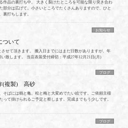
る作品の裏打ち中。 大きく裂けたところを可能な限り突き合わ
た部分は広げて。小さいところでたくさんありますので、ひと
、裏打ちします。
お知らせ
について
とさせて頂きます。 搬入日までにはまだ日数がありますが、年
します。 当店表装受付締切：平成27年12月21日(月)
ブログ
(複製) 高砂
と嫗、そばには鶴と亀、松と梅と大変めでたい絵です。ご依頼主様
たって掛けられるご予定と察します。完成までもう少しです。
ブログ