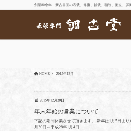
コ
ナ
創業80余年 新古書画の表装、修復、軸装、額装、衝立、屏
ン
ビ
テ
ゲ
ン
ー
ツ
シ
に
ョ
移
ン
動
に
移
動
HOME
2015年12月
2015年12月29日
年末年始の営業について
下記の期間休業させて頂きます。 新年は1月5日より
月30日～平成28年1月4日