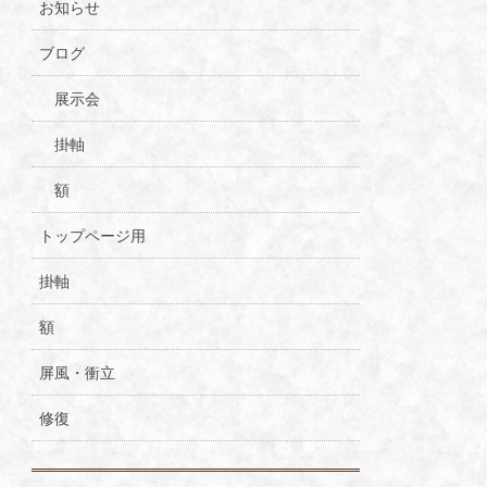
お知らせ
ブログ
展示会
掛軸
額
トップページ用
掛軸
額
屏風・衝立
修復