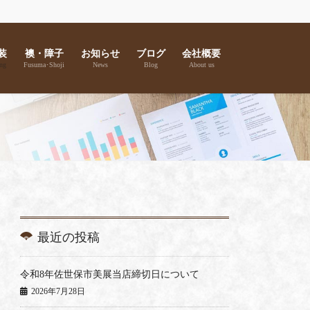
装
襖・障子
お知らせ
ブログ
会社概要
ng
Fusuma･Shoji
News
Blog
About us
最近の投稿
令和8年佐世保市美展当店締切日について
2026年7月28日