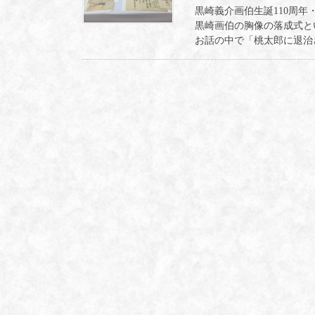
黒崎義介画伯生誕110周
黒崎画伯の胸像の落成式と
お話の中で「桃太郎に退治さ