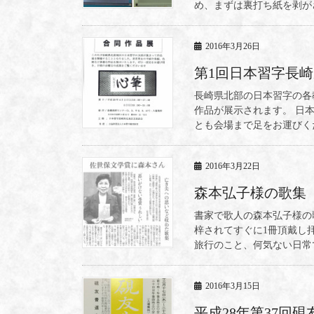
め、まずは裏打ち紙を剥がさ
2016年3月26日
第1回日本習字長
長崎県北部の日本習字の各
作品が展示されます。 日
とも会場まで足をお運びくださ
2016年3月22日
森本弘子様の歌集
書家で歌人の森本弘子様の
梓されてすぐに1冊頂戴し
旅行のこと、何気ない日常で
2016年3月15日
平成28年第37回