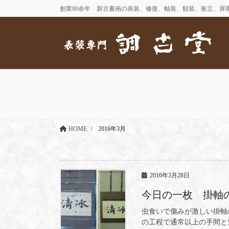
コ
ナ
創業80余年 新古書画の表装、修復、軸装、額装、衝立、屏
ン
ビ
テ
ゲ
ン
ー
ツ
シ
に
ョ
移
ン
動
に
移
動
HOME
2016年3月
2016年3月28日
今日の一枚 掛軸
虫食いで傷みが激しい掛軸
の工程で通常以上の手間と