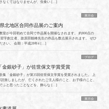
なくてはなりませんが、虫食い […]
展示会
崎県北地区合同作品展のご案内
教室が今回初めて合同で作品展を開催なされます。 約800点の
本習字創立者、故原田観峰先生の作品も数点展示されます。 ぜひ
い。 会期：平成28年4 […]
ブログ
「金銀砂子」が佐世保文学賞受賞
歌集「金銀砂子」が第35回佐世保文学賞を受賞されました。 上
拝読致しましたが、亡くされたご主人様のこと、お子様のこと、
ふと思ったことなどを、飾らな […]
展示会
硯友書道展