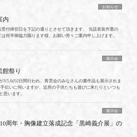
お知らせ
案内
店受付締切日を下記の通りとさせて頂きます。 当該表装作業の
ては何卒御協力賜ります様、お願い旁々ご案内申し上げます。
展示会
民館祭り
が3/5,6の2日間行われ、青雲会のみなさんの書作品も展示されま
お手伝いに伺いますが、近所の子供たちも遊びに来たりといつも
と思います。
展示会
10周年・胸像建立落成記念「黒崎義介展」の