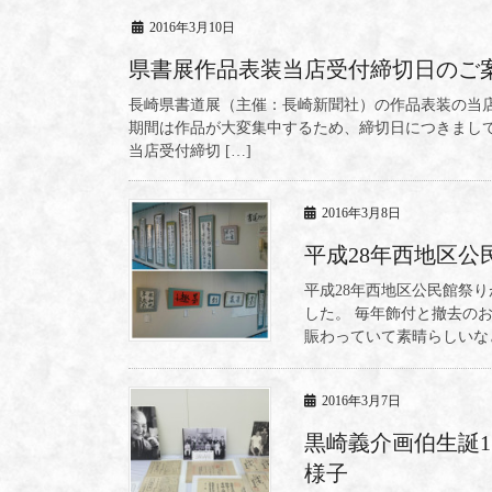
2016年3月10日
県書展作品表装当店受付締切日のご
長崎県書道展（主催：長崎新聞社）の作品表装の当
期間は作品が大変集中するため、締切日につきまし
当店受付締切 […]
2016年3月8日
平成28年西地区公
平成28年西地区公民館祭り
した。 毎年飾付と撤去の
賑わっていて素晴らしいな
2016年3月7日
黒崎義介画伯生誕1
様子