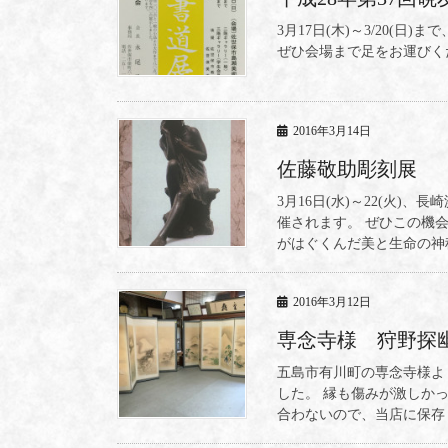
3月17日(木)～3/20(
ぜひ会場まで足をお運びく
2016年3月14日
佐藤敬助彫刻展
3月16日(水)～22(火
催されます。 ぜひこの機
がはぐくんだ美と生命の神秘
2016年3月12日
専念寺様 狩野探
五島市有川町の専念寺様よ
した。 縁も傷みが激しか
合わないので、当店に保存し