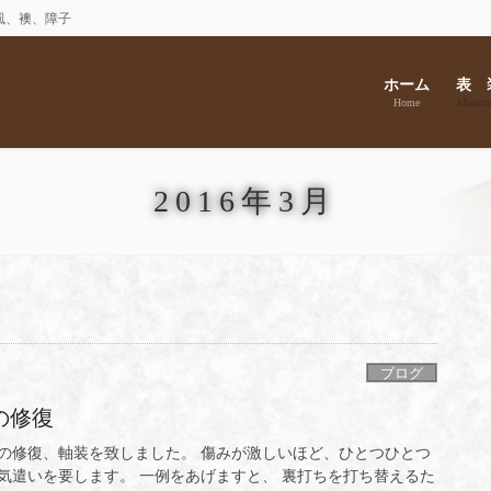
風、襖、障子
ホーム
表 
Home
Mounti
2016年3月
ブログ
の修復
の修復、軸装を致しました。 傷みが激しいほど、ひとつひとつ
気遣いを要します。 一例をあげますと、 裏打ちを打ち替えるた