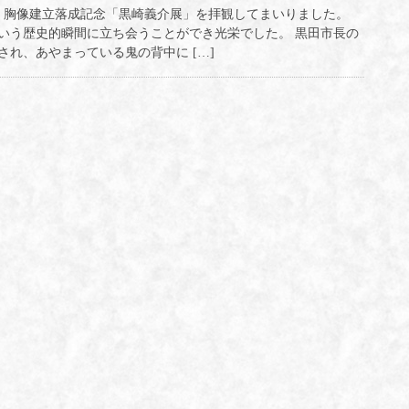
年・胸像建立落成記念「黒崎義介展」を拝観してまいりました。
いう歴史的瞬間に立ち会うことができ光栄でした。 黒田市長の
れ、あやまっている鬼の背中に […]