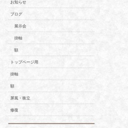
お知らせ
ブログ
展示会
掛軸
額
トップページ用
掛軸
額
屏風・衝立
修復