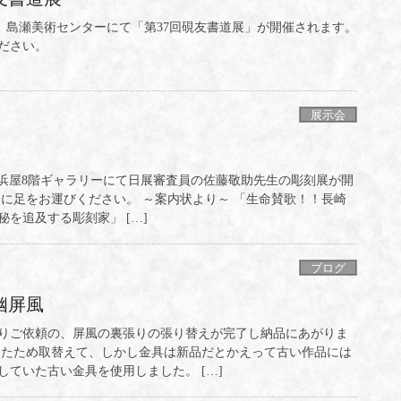
日)まで、島瀬美術センターにて「第37回硯友書道展」が開催されます。
ださい。
展示会
)、長崎浜屋8階ギャラリーにて日展審査員の佐藤敬助先生の彫刻展が開
会に足をお運びください。 ～案内状より～ 「生命賛歌！！長崎
を追及する彫刻家」 […]
ブログ
幽屏風
りご依頼の、屏風の裏張りの張り替えが完了し納品にあがりま
ったため取替えて、しかし金具は新品だとかえって古い作品には
ていた古い金具を使用しました。 […]