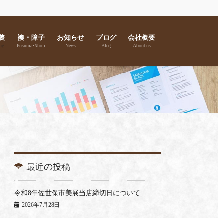
装
襖・障子
お知らせ
ブログ
会社概要
ng
Fusuma･Shoji
News
Blog
About us
最近の投稿
令和8年佐世保市美展当店締切日について
2026年7月28日