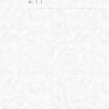
お、 […]