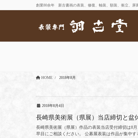
コ
ナ
創業80余年 新古書画の表装、修復、軸装、額装、衝立、屏
ン
ビ
テ
ゲ
ン
ー
ツ
シ
に
ョ
移
ン
動
に
移
動
HOME
2018年8月
2018年8月4日
長崎県美術展（県展）当店締切と盆
長崎県美術展（県展）作品の表装当店受付締切は8月1
早目にご相談ください。 公募展表装は作品が集中す