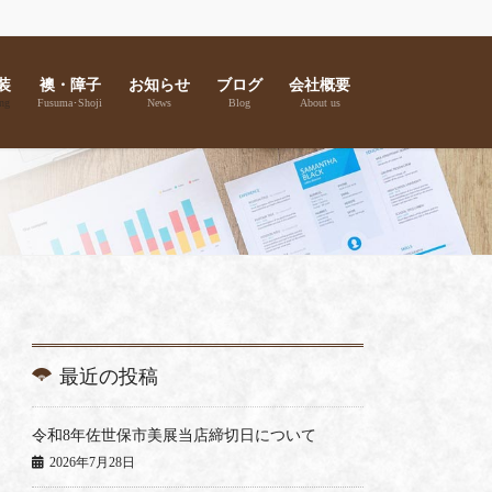
装
襖・障子
お知らせ
ブログ
会社概要
ng
Fusuma･Shoji
News
Blog
About us
最近の投稿
令和8年佐世保市美展当店締切日について
2026年7月28日