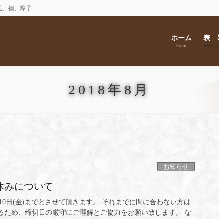
風、襖、障子
ホーム
表 
Home
Mounti
2018年8月
お知らせ
休みについて
0日(金)までとさせて頂きます。 それまでに間に合わない方は
るため、締切日の厳守にご理解とご協力をお願い致します。 な