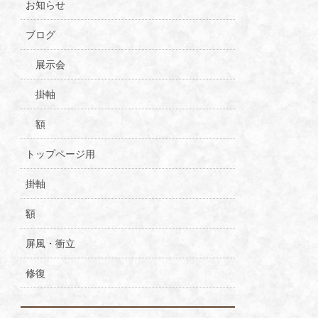
お知らせ
ブログ
展示会
掛軸
額
トップページ用
掛軸
額
屏風・衝立
修復