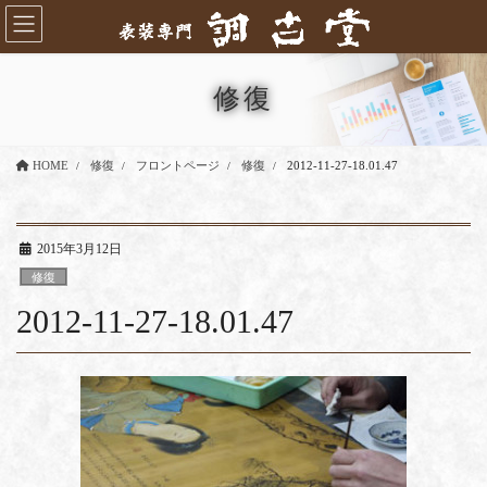
コ
ナ
ン
ビ
テ
ゲ
ン
ー
修復
ツ
シ
に
ョ
移
ン
HOME
修復
フロントページ
修復
2012-11-27-18.01.47
動
に
移
動
2015年3月12日
修復
2012-11-27-18.01.47