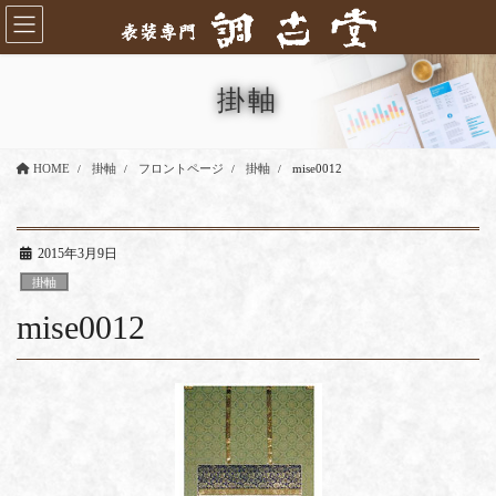
コ
ナ
ン
ビ
テ
ゲ
ン
ー
掛軸
ツ
シ
に
ョ
移
ン
HOME
掛軸
フロントページ
掛軸
mise0012
動
に
移
動
2015年3月9日
掛軸
mise0012