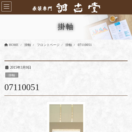
コ
ナ
ン
ビ
テ
ゲ
ン
ー
掛軸
ツ
シ
に
ョ
移
ン
HOME
掛軸
フロントページ
掛軸
07110051
動
に
移
動
2015年3月9日
掛軸
07110051