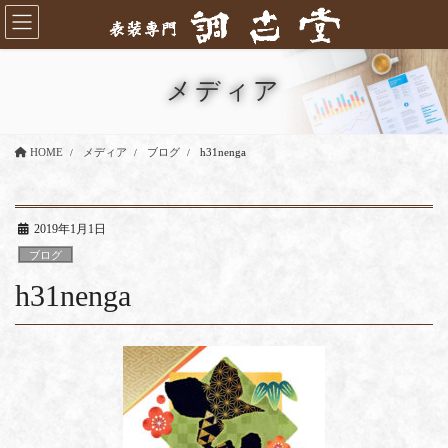
コ
ナ
ン
ビ
テ
ゲ
ン
ー
メディア
ツ
シ
に
ョ
移
ン
HOME
メディア
ブログ
h31nenga
動
に
移
動
2019年1月1日
ブログ
h31nenga