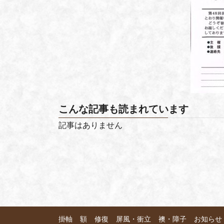
こんな記事も読まれています
記事はありません
掛軸
額
修復
屏風・衝立
襖・障子
お知らせ