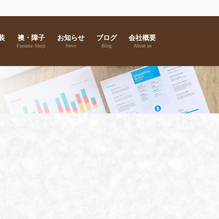
装
襖・障子
お知らせ
ブログ
会社概要
ng
Fusuma･Shoji
News
Blog
About us