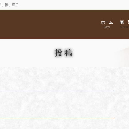
風、襖、障子
ホーム
表 
Home
Mounti
投稿