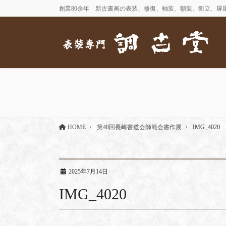
コ
ナ
創業80余年 新古書画の表装、修復、軸装、額装、衝立、屏
ン
ビ
テ
ゲ
ン
ー
ツ
シ
に
ョ
移
ン
動
に
移
動
HOME
第48回長崎書道会師範会書作展
IMG_4020
2025年7月14日
IMG_4020