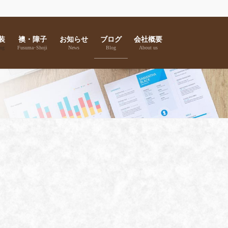
装
襖・障子
お知らせ
ブログ
会社概要
ng
Fusuma･Shoji
News
Blog
About us