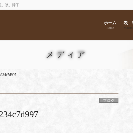
風、襖、障子
ホーム
表 
Home
Mounti
メディア
a234c7d997
ブログ
234c7d997