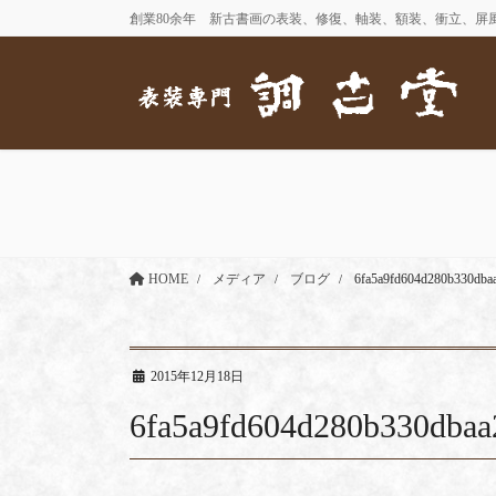
コ
ナ
創業80余年 新古書画の表装、修復、軸装、額装、衝立、屏
ン
ビ
テ
ゲ
ン
ー
ツ
シ
に
ョ
移
ン
動
に
移
動
HOME
メディア
ブログ
6fa5a9fd604d280b330dba
2015年12月18日
6fa5a9fd604d280b330dbaa