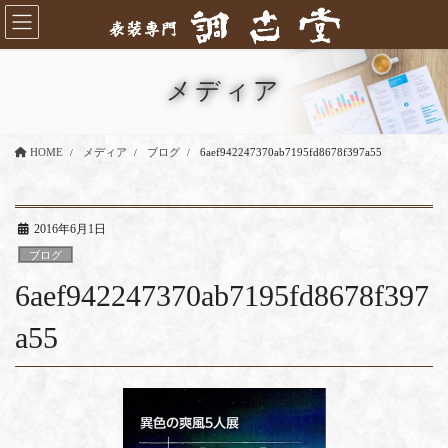
コ
ナ
ン
ビ
テ
ゲ
ン
ー
メディア
ツ
シ
に
ョ
移
ン
HOME
メディア
ブログ
6aef942247370ab7195fd8678f397a55
動
に
移
動
2016年6月1日
ブログ
6aef942247370ab7195fd8678f397
a55