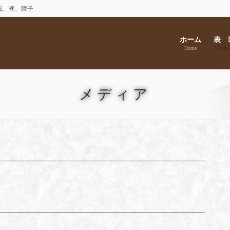
風、襖、障子
ホーム
表 
Home
Mounti
メディア