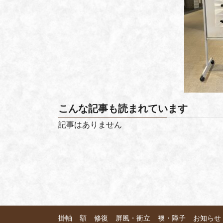
こんな記事も読まれています
記事はありません
掛軸
額
修復
屏風・衝立
襖・障子
お知らせ