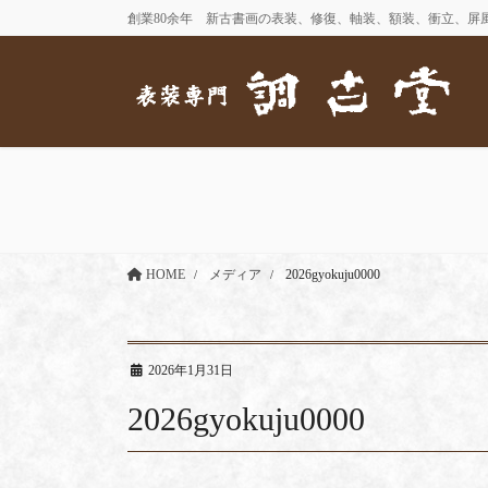
コ
ナ
創業80余年 新古書画の表装、修復、軸装、額装、衝立、屏
ン
ビ
テ
ゲ
ン
ー
ツ
シ
に
ョ
移
ン
動
に
移
動
HOME
メディア
2026gyokuju0000
2026年1月31日
2026gyokuju0000