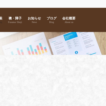
装
襖・障子
お知らせ
ブログ
会社概要
ng
Fusuma･Shoji
News
Blog
About us