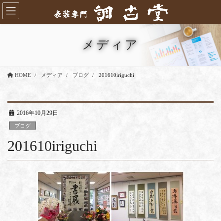
コ
ナ
ン
ビ
テ
ゲ
ン
ー
メディア
ツ
シ
に
ョ
移
ン
HOME
メディア
ブログ
201610iriguchi
動
に
移
動
2016年10月29日
ブログ
201610iriguchi