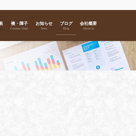
装
襖・障子
お知らせ
ブログ
会社概要
ng
Fusuma･Shoji
News
Blog
About us