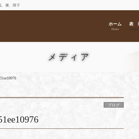
風、襖、障子
ホーム
表 
Home
Mounti
メディア
451ee10976
ブログ
51ee10976