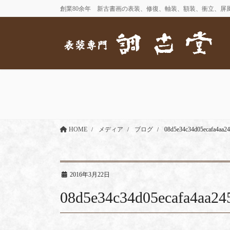
コ
ナ
創業80余年 新古書画の表装、修復、軸装、額装、衝立、屏
ン
ビ
テ
ゲ
ン
ー
ツ
シ
に
ョ
移
ン
動
に
移
動
HOME
メディア
ブログ
08d5e34c34d05ecafa4aa2
2016年3月22日
08d5e34c34d05ecafa4aa24